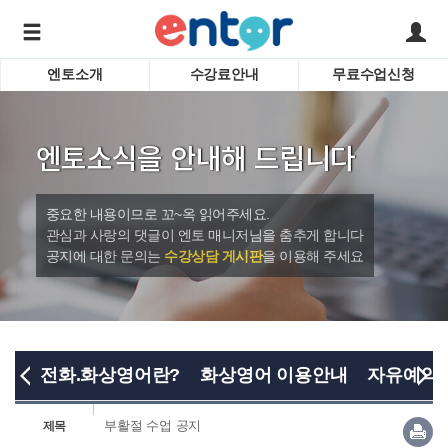
엔토소개
수강료안내
무료수업신청
서비스안내
어린이 
학습도우미 G1
학습방법
성인영
엔토소식을 안내해 드립니다
강사소개
비즈니
회사소개
인터뷰
시험영
중요한 내용이므로 꼬~옥 읽어주세요.
영자신
관심과 사랑의 댓글이 엔토 매니저님을 춤추게 합니다
공지에 대한 문의는
수강상담 게시판
을 이용해 주세요
수업교
바로가기
전화.화상영어란?
화상영어 이용안내
자유예약
부활절 수업 공지
제목