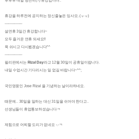
후후후 내일 당연히(?) 휴강입니다..
휴강을 하루전에 공지하는 정신줄놓은 잉사모..(ㅜㅜ)
---------------
설연휴 3일간 휴강합니다~
모두 즐거운 연휴 되세요!!
푹 쉬시고 다시뵙겠습니다^^
---------------
필리핀에서는
Rizal Day
라고 12월 30일이 공휴일이랍니다.
내일 수업시간 기다리시는 일 없길 바랍니다~^^;
국민영웅인 Jose Rizal 을 기념하는 날이라하네요.
때문에... 30일을 일하는 대신 31일을 쉬어야 한다고..
선생님들이 휴업통보하셨습니다ㅋ
제힘으로 어찌할 도리가 없네요 -.-ㅋ