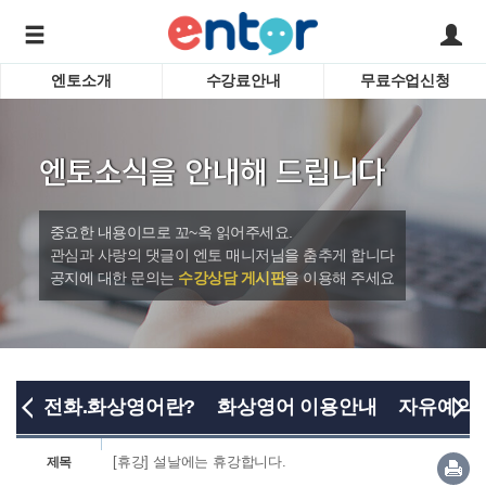
엔토소개
수강료안내
무료수업신청
서비스안내
어린이 
학습도우미 G1
학습방법
성인영
엔토소식을 안내해 드립니다
강사소개
비즈니
회사소개
인터뷰
시험영
중요한 내용이므로 꼬~옥 읽어주세요.
영자신
관심과 사랑의 댓글이 엔토 매니저님을 춤추게 합니다
공지에 대한 문의는
수강상담 게시판
을 이용해 주세요
수업교
바로가기
전화.화상영어란?
화상영어 이용안내
자유예약
[휴강] 설날에는 휴강합니다.
제목