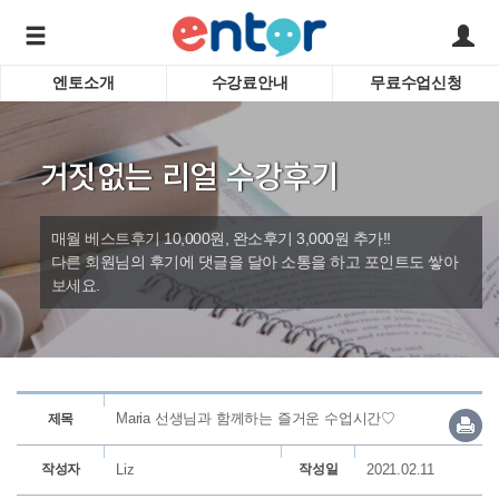
엔토소개
수강료안내
무료수업신청
서비스안내
어린이 
학습도우미 G1
학습방법
성인영
거짓없는 리얼 수강후기
강사소개
비즈니
회사소개
인터뷰
시험영
매월 베스트후기 10,000원, 완소후기 3,000원 추가!!
영자신
다른 회원님의 후기에 댓글을 달아 소통을 하고 포인트도 쌓아
보세요.
수업교
바로가기
Maria 선생님과 함께하는 즐거운 수업시간♡
제목
작성자
Liz
작성일
2021.02.11