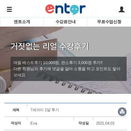
엔토소개
수강료안내
무료수업신청
서비스안내
어린이 
학습도우미 G1
학습방법
성인영
거짓없는 리얼 수강후기
강사소개
비즈니
회사소개
인터뷰
시험영
매월 베스트후기 10,000원, 완소후기 3,000원 추가!!
영자신
다른 회원님의 후기에 댓글을 달아 소통을 하고 포인트도 쌓아
보세요.
수업교
바로가기
7세아이 1달 후기
제목
작성자
Eva
작성일
2021.04.03