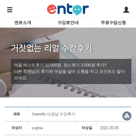
엔토소개
수강료안내
무료수업신청
서비스안내
어린이 
학습도우미 G1
학습방법
성인영
거짓없는 리얼 수강후기
강사소개
비즈니
회사소개
인터뷰
시험영
매월 베스트후기 10,000원, 완소후기 3,000원 추가!!
영자신
다른 회원님의 후기에 댓글을 달아 소통을 하고 포인트도 쌓아
보세요.
수업교
바로가기
Jeanelle 선생님 수강후기
제목
작성자
sophia
작성일
2021.05.05