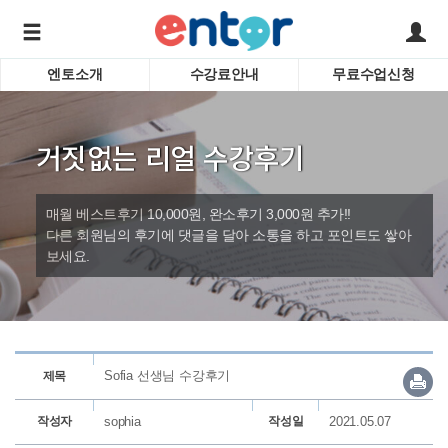
엔토소개
수강료안내
무료수업신청
서비스안내
어린이 
학습도우미 G1
학습방법
성인영
거짓없는 리얼 수강후기
강사소개
비즈니
회사소개
인터뷰
시험영
매월 베스트후기 10,000원, 완소후기 3,000원 추가!!
영자신
다른 회원님의 후기에 댓글을 달아 소통을 하고 포인트도 쌓아
보세요.
수업교
바로가기
Sofia 선생님 수강후기
제목
작성자
sophia
작성일
2021.05.07