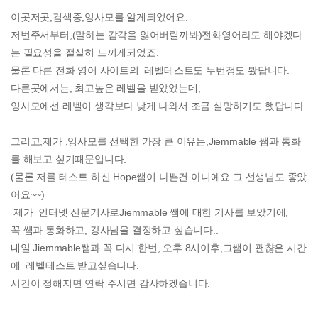
이곳저곳,검색중,잉사모를 알게되었어요.
저번주서부터,(말하는 감각을 잃어버릴까봐)전화영어라도 해야겠다
는 필요성을 절실히 느끼게되었죠.
물론 다른 전화 영어 사이트의 레벨테스트도 두번정도 봤답니다.
다른곳에서는, 최고높은 레벨을 받았었는데,
잉사모에선 레벨이 생각보다 낮게 나와서 조금 실망하기도 했답니다.
그리고,제가 ,잉사모를 선택한 가장 큰 이유는,Jiemmable 쌤과 통화
를 해보고 싶기때문입니다.
(물론 저를 테스트 하신 Hope쌤이 나쁜건 아니예요.그 선생님도 좋았
어요~~)
제가 인터넷 신문기사로Jiemmable 쌤에 대한 기사를 보았기에,
꼭 쌤과 통화하고, 강사님을 결정하고 싶습니다..
내일 Jiemmable쌤과 꼭 다시 한번, 오후 8시이후,그쌤이 괜챦은 시간
에 레벨테스트 받고싶습니다.
시간이 정해지면 연락 주시면 감사하겠습니다.