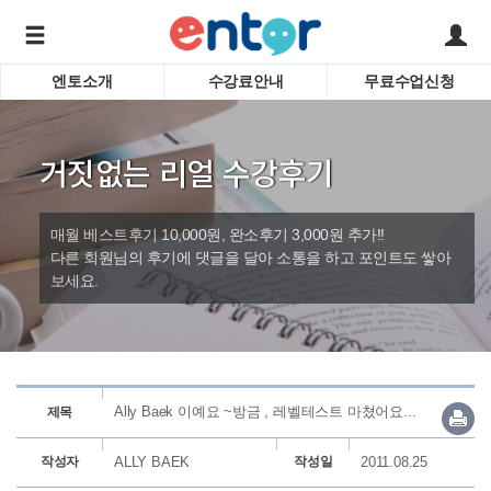
엔토소개
수강료안내
무료수업신청
서비스안내
어린이 
학습도우미 G1
학습방법
성인영
거짓없는 리얼 수강후기
강사소개
비즈니
회사소개
인터뷰
시험영
매월 베스트후기 10,000원, 완소후기 3,000원 추가!!
영자신
다른 회원님의 후기에 댓글을 달아 소통을 하고 포인트도 쌓아
보세요.
수업교
바로가기
Ally Baek 이예요 ~방금 , 레벨테스트 마쳤어요...
제목
작성자
ALLY BAEK
작성일
2011.08.25