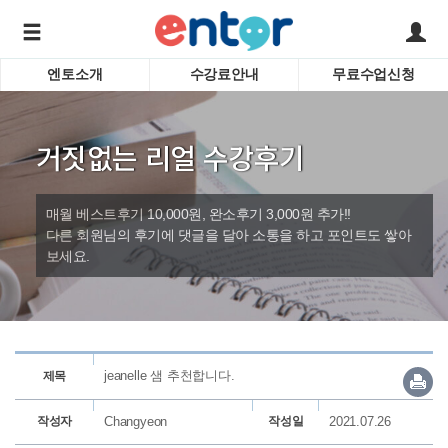
엔토소개
수강료안내
무료수업신청
서비스안내
어린이 
학습도우미 G1
학습방법
성인영
거짓없는 리얼 수강후기
강사소개
비즈니
회사소개
인터뷰
시험영
매월 베스트후기 10,000원, 완소후기 3,000원 추가!!
영자신
다른 회원님의 후기에 댓글을 달아 소통을 하고 포인트도 쌓아
보세요.
수업교
바로가기
jeanelle 샘 추천합니다.
제목
작성자
Changyeon
작성일
2021.07.26