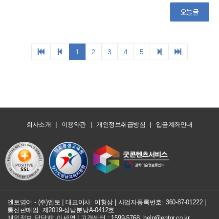
|
|
|
회사소개
이용약관
개인정보취급방침
입금계좌안내
엔토영어 - (주)엔토 | 대표이사: 이형상 |
사업자등록번호: 360-87-01222
|
통신판매업: 제2019-성남분당A-0412호
개인정보 담당자: 이세영 | 고객센터 :
1599-5768
,
help@entor.co.kr