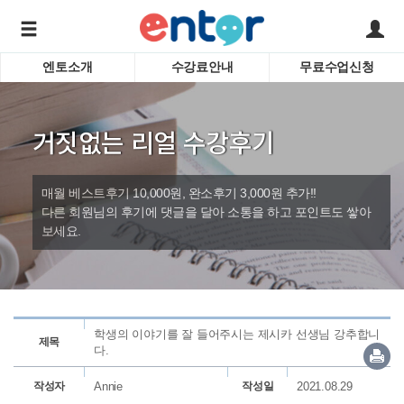
엔토소개
수강료안내
무료수업신청
서비스안내
어린이 
학습도우미 G1
학습방법
성인영
거짓없는 리얼 수강후기
강사소개
비즈니
회사소개
인터뷰
시험영
매월 베스트후기 10,000원, 완소후기 3,000원 추가!!
영자신
다른 회원님의 후기에 댓글을 달아 소통을 하고 포인트도 쌓아
보세요.
수업교
바로가기
학생의 이야기를 잘 들어주시는 제시카 선생님 강추합니
제목
다.
작성자
Annie
작성일
2021.08.29