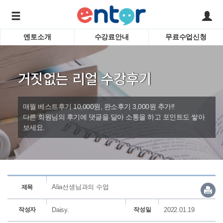
엔토소개
수강료안내
무료수업신청
서비스안내
어린이 
학습도우미 G1
학습방법
성인영
거짓없는 리얼 수강후기
강사소개
비즈니
회사소개
인터뷰
시험영
매월 베스트후기 10,000원, 완소후기 3,000원 추가!!
영자신
다른 회원님의 후기에 댓글을 달아 소통을 하고 포인트도 쌓아
보세요.
수업교
바로가기
Alia선생님과의 수업
제목
작성자
Daisy.
작성일
2022.01.19