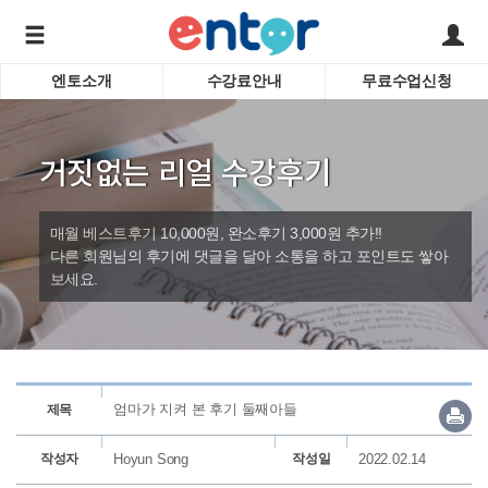
엔토소개
수강료안내
무료수업신청
서비스안내
어린이 
학습도우미 G1
학습방법
성인영
거짓없는 리얼 수강후기
강사소개
비즈니
회사소개
인터뷰
시험영
매월 베스트후기 10,000원, 완소후기 3,000원 추가!!
영자신
다른 회원님의 후기에 댓글을 달아 소통을 하고 포인트도 쌓아
보세요.
수업교
바로가기
엄마가 지켜 본 후기 둘째아들
제목
작성자
Hoyun Song
작성일
2022.02.14