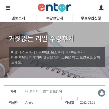
엔토소개
수강료안내
무료수업신청
서비스안내
어린이 
학습도우미 G1
학습방법
성인영
거짓없는 리얼 수강후기
강사소개
비즈니
회사소개
인터뷰
시험영
매월 베스트후기 10,000원, 완소후기 3,000원 추가!!
영자신
다른 회원님의 후기에 댓글을 달아 소통을 하고 포인트도 쌓아
보세요.
수업교
바로가기
내 영어의 비결^^ 엔토영어
제목
작성자
Annie
작성일
2022.03.08