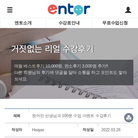
엔토소개
수강료안내
무료수업신청
서비스안내
어린이 
학습도우미 G1
학습방법
성인영
거짓없는 리얼 수강후기
강사소개
비즈니
회사소개
인터뷰
시험영
매월 베스트후기 10,000원, 완소후기 3,000원 추가!!
영자신
다른 회원님의 후기에 댓글을 달아 소통을 하고 포인트도 쌓아
보세요.
수업교
바로가기
원어민 선생님과 100분 수업 이벤트 수강후기
제목
작성자
Heejae
작성일
2022.03.28