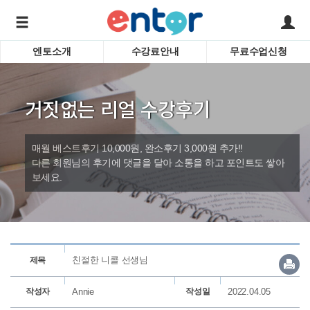
엔토소개
수강료안내
무료수업신청
서비스안내
어린이 
학습도우미 G1
학습방법
성인영
거짓없는 리얼 수강후기
강사소개
비즈니
회사소개
인터뷰
시험영
매월 베스트후기 10,000원, 완소후기 3,000원 추가!!
영자신
다른 회원님의 후기에 댓글을 달아 소통을 하고 포인트도 쌓아
보세요.
수업교
바로가기
친절한 니콜 선생님
제목
작성자
Annie
작성일
2022.04.05