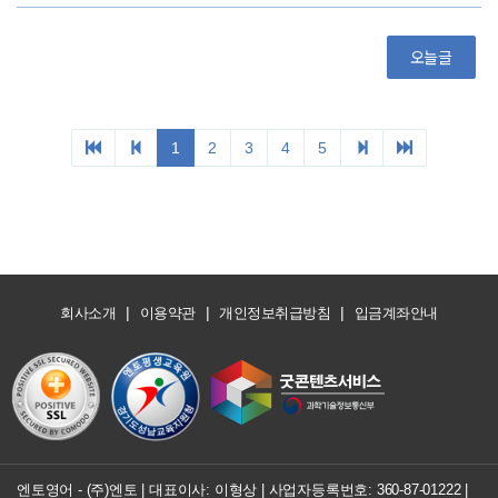
|
|
|
회사소개
이용약관
개인정보취급방침
입금계좌안내
엔토영어 - (주)엔토 | 대표이사: 이형상 |
사업자등록번호: 360-87-01222
|