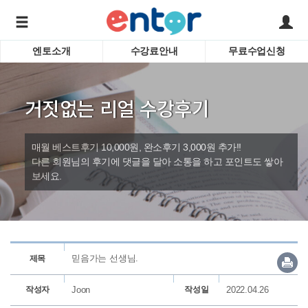
엔토소개
수강료안내
무료수업신청
서비스안내
어린이 
학습도우미 G1
학습방법
성인영
거짓없는 리얼 수강후기
강사소개
비즈니
회사소개
인터뷰
시험영
매월 베스트후기 10,000원, 완소후기 3,000원 추가!!
영자신
다른 회원님의 후기에 댓글을 달아 소통을 하고 포인트도 쌓아
보세요.
수업교
바로가기
믿음가는 선생님.
제목
작성자
Joon
작성일
2022.04.26