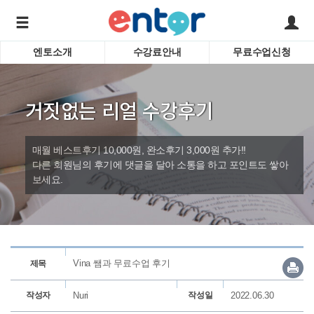
엔토소개
수강료안내
무료수업신청
서비스안내
어린이 
학습도우미 G1
학습방법
성인영
거짓없는 리얼 수강후기
강사소개
비즈니
회사소개
인터뷰
시험영
매월 베스트후기 10,000원, 완소후기 3,000원 추가!!
영자신
다른 회원님의 후기에 댓글을 달아 소통을 하고 포인트도 쌓아
보세요.
수업교
바로가기
Vina 쌤과 무료수업 후기
제목
작성자
Nuri
작성일
2022.06.30