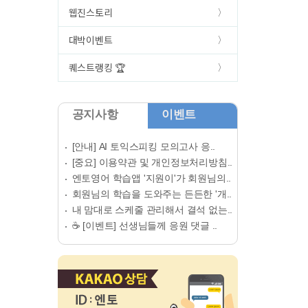
웹진스토리
대박이벤트
퀘스트랭킹 🏆
공지사항
이벤트
[안내] AI 토익스피킹 모의고사 응..
[중요] 이용약관 및 개인정보처리방침..
엔토영어 학습앱 '지원이'가 회원님의..
회원님의 학습을 도와주는 든든한 '개..
내 맘대로 스케줄 관리해서 결석 없는..
☕ [이벤트] 선생님들께 응원 댓글 ..