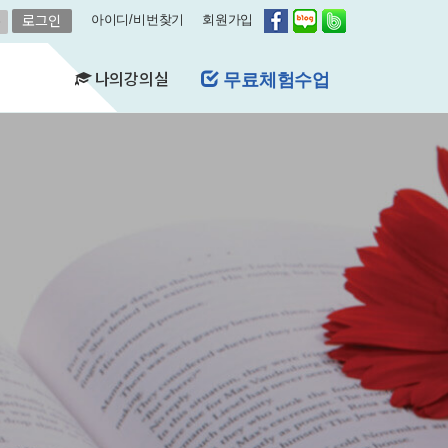
아이디/비번찾기
회원가입
나의강의실
무료체험수업
(FAQ)
&A)
수강현황
레벨평가확인
수업연기
자유예약
비스
영어첨삭
학습자료실
쿠폰관리
결제내역