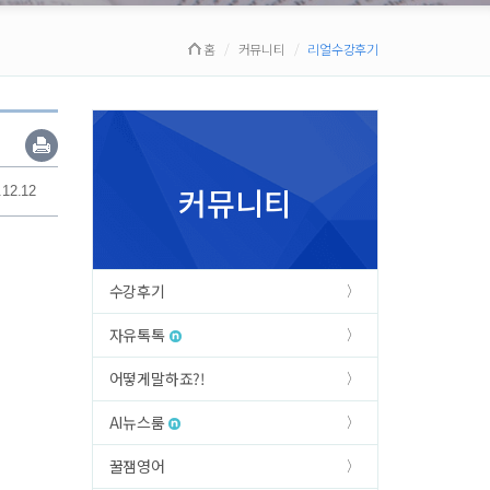
홈
커뮤니티
리얼수강후기
커뮤니티
.12.12
수강후기
자유톡톡
어떻게말하죠?!
AI뉴스룸
꿀잼영어