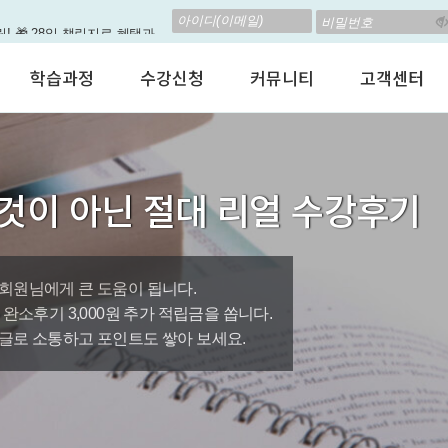
립! 🎁 28일 챌린지로 혜택과
고 계신가요? 35만원인데,
학습과정
수강신청
커뮤니티
고객센터
 결석 없는 수업을 진행하
어린이 영어회화
수강료안내
수강후기
공지사항
춤형 뉴스로 놀랍게 개편 되
성인영어회화
정규수강신청
자유톡톡
자주하는질문
비즈니스영어
자율수강신청
어떻게말하죠?
수강상담(Q
지원이'가 회원님의 개인비서
것이 아닌 절대 리얼 수강후기
인터뷰영어
AI 수강신청
AI뉴스룸
멤버쉽 안내
뿐인 나의 첫 영문 저서 무료,
시험영어
그룹수업신청
꿀잼영어
원격지원서
영자신문
AI 토익스피킹
웹진스토리
수업교재안내
대박이벤트
회원님에게 큰 도움이 됩니다.
0원, 완소후기 3,000원 추가 적립금을 쏩니다.
퀘스트랭킹 🏆
글로 소통하고 포인트도 쌓아 보세요.