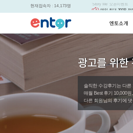
현재접속자 : 14,173명
매일 최대 300P 적
실력을 동시에 잡으세요
평생교육바우처, 알
엔토소개
놓치면....
원터치 스케줄관리로
세요
서비스안내
영자신문이 개인 맞
학습도우미 G1
학습방법
었습니다.
강사소개
엔토영어 학습앱 '
광고를 위한 
회사소개
로 다시 태어났습니다.
🎉 세상에 단 하나
'Story Me' 오픈이벤트
솔직한 수강후기는 다른 
바로가기
매월 Best 후기 10,00
다른 회원님의 후기에 댓