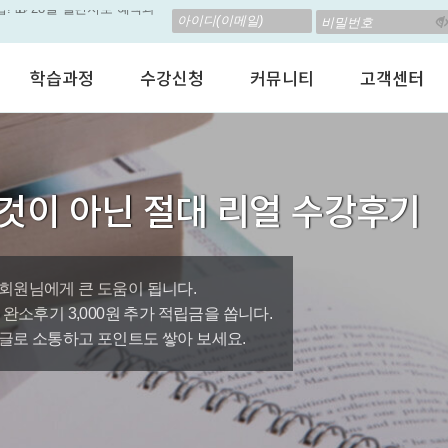
고 계신가요? 35만원인데,
 결석 없는 수업을 진행하
학습과정
수강신청
커뮤니티
고객센터
춤형 뉴스로 놀랍게 개편 되
어린이 영어회화
수강료안내
수강후기
공지사항
지원이'가 회원님의 개인비서
성인영어회화
정규수강신청
자유톡톡
자주하는질문
비즈니스영어
자율수강신청
어떻게말하죠?
수강상담(Q
뿐인 나의 첫 영문 저서 무료,
것이 아닌 절대 리얼 수강후기
인터뷰영어
AI 수강신청
AI뉴스룸
멤버쉽 안내
립! 🎁 28일 챌린지로 혜택과
시험영어
그룹수업신청
꿀잼영어
원격지원서
영자신문
AI 토익스피킹
웹진스토리
수업교재안내
대박이벤트
회원님에게 큰 도움이 됩니다.
0원, 완소후기 3,000원 추가 적립금을 쏩니다.
퀘스트랭킹 🏆
글로 소통하고 포인트도 쌓아 보세요.