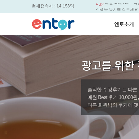
현재접속자 : 14,153명
평생교육바우처, 알
놓치면....
원터치 스케줄관리로
엔토소개
세요
영자신문이 개인 맞
었습니다.
서비스안내
엔토영어 학습앱 '
학습도우미 G1
학습방법
로 다시 태어났습니다.
강사소개
🎉 세상에 단 하나
광고를 위한 
회사소개
'Story Me' 오픈이벤트
매일 최대 300P 적
실력을 동시에 잡으세요
솔직한 수강후기는 다른 
바로가기
매월 Best 후기 10,00
다른 회원님의 후기에 댓