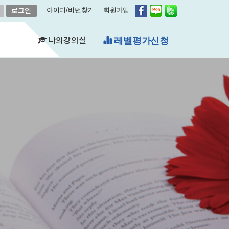
아이디/비번찾기
회원가입
나의강의실
레벨평가신청
(FAQ)
&A)
수강현황
레벨평가확인
수업연기
자유예약
비스
영어첨삭
학습자료실
쿠폰관리
결제내역