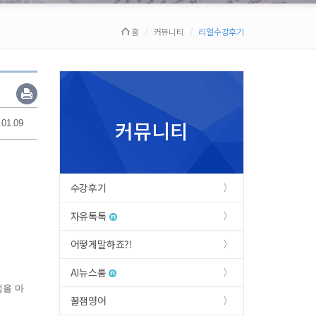
홈
커뮤니티
리얼수강후기
커뮤니티
.01.09
수강후기
자유톡톡
어떻게말하죠?!
AI뉴스룸
업을 마
꿀잼영어