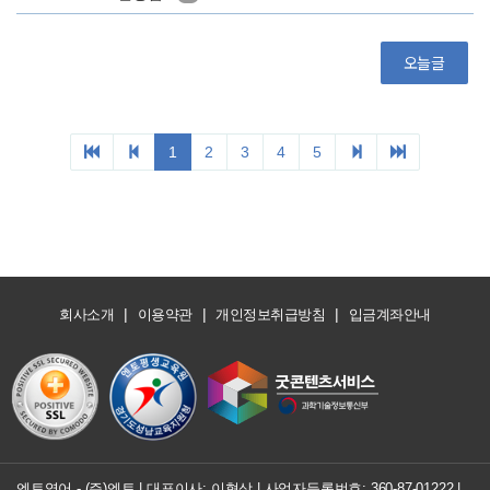
|
|
|
회사소개
이용약관
개인정보취급방침
입금계좌안내
엔토영어 - (주)엔토 | 대표이사: 이형상 |
사업자등록번호: 360-87-01222
|