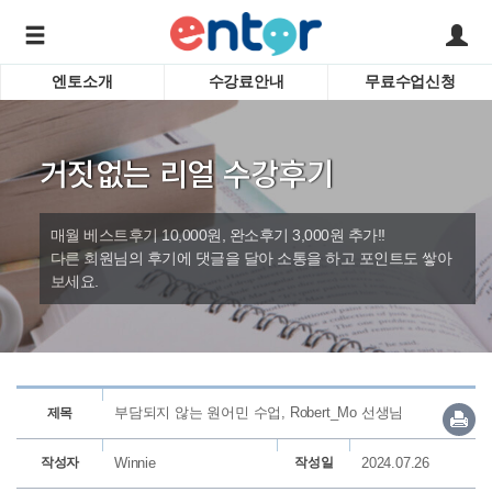
엔토소개
수강료안내
무료수업신청
서비스안내
어린이 
학습도우미 G1
학습방법
성인영
거짓없는 리얼 수강후기
강사소개
비즈니
회사소개
인터뷰
시험영
매월 베스트후기 10,000원, 완소후기 3,000원 추가!!
영자신
다른 회원님의 후기에 댓글을 달아 소통을 하고 포인트도 쌓아
보세요.
수업교
바로가기
부담되지 않는 원어민 수업, Robert_Mo 선생님
제목
작성자
Winnie
작성일
2024.07.26