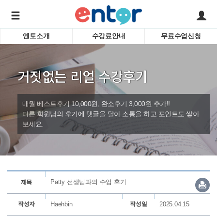
엔토소개
수강료안내
무료수업신청
서비스안내
어린이 
학습도우미 G1
학습방법
성인영
거짓없는 리얼 수강후기
강사소개
비즈니
회사소개
인터뷰
시험영
매월 베스트후기 10,000원, 완소후기 3,000원 추가!!
영자신
다른 회원님의 후기에 댓글을 달아 소통을 하고 포인트도 쌓아
보세요.
수업교
바로가기
Patty 선생님과의 수업 후기
제목
작성자
Haehbin
작성일
2025.04.15