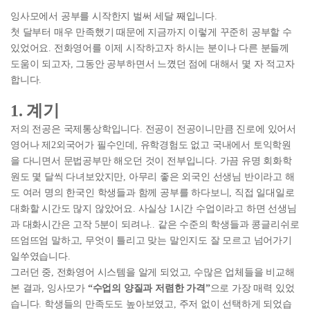
잉사모에서 공부를 시작한지 벌써 세달 째입니다.
첫 달부터 매우 만족했기 때문에 지금까지 이렇게 꾸준히 공부할 수
있었어요. 전화영어를 이제 시작하고자 하시는 분이나 다른 분들께
도움이 되고자, 그동안 공부하면서 느꼈던 점에 대해서 몇 자 적고자
합니다.
1. 계기
저의 전공은 국제통상학입니다. 전공이 전공이니만큼
진로
에 있어서
영어나 제2외국어가 필수인데, 유학경험도 없고 국내에서 토익학원
을 다니면서 문법공부만 해오던 것이 전부입니다. 가끔 유명 회화학
원도 몇 달씩 다녀보았지만, 아무리 좋은 외국인 선생님 반이라고 해
도 여러 명의 한국인 학생들과 함께 공부를 하다보니, 직접 일대일로
대화할 시간도 많지 않았어요. 사실상 1시간 수업이라고 하면 선생님
과 대화시간은 고작 5분이 되려나.. 같은 수준의 학생들과 콩글리쉬로
뜨엄뜨엄 말하고, 무엇이 틀리고 맞는 말인지도 잘 모르고 넘어가기
일쑤였습니다.
그러던 중, 전화영어 시스템을 알게 되었고, 수많은 업체들을 비교해
본 결과, 잉사모가
“수업의 양질과 저렴한 가격”
으로 가장 매력 있었
습니다. 학생들의 만족도도 높아보였고, 주저 없이 선택하게 되었습