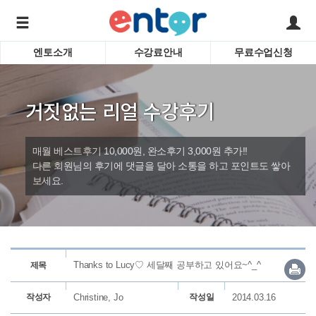
엔토소개
수강료안내
무료수업신청
서비스안내
어린이 
학습도우미 G1
학습방법
성인영
거짓없는 리얼 수강후기
강사소개
비즈니
회사소개
인터뷰
시험영
매월 베스트후기 10,000원, 완소후기 3,000원 추가!!
영자신
다른 회원님의 후기에 댓글을 달아 소통을 하고 포인트도 쌓아
보세요.
수업교
바로가기
Thanks to Lucy♡ 세달째 공부하고 있어요~^_^
제목
작성자
Christine, Jo
작성일
2014.03.16