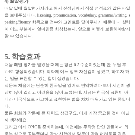
4) 월말평가
매달 말에 월말평가서라고 해서 선생님께서 직접 성적표와 같은 파일
을 보내주십니다. listening, pronunciation, vocabulary, grammar/writing, s
peaking/fluency 항목으로 점수와 코멘트를 달아주시기 때문에 내 실력
이 어느 부분에서 얼마만큼 향상했는지, 앞으로 어떻게 보완해야할지
알 수 있습니다.
5. 학습효과
처음 레벨 평가를 받았을 때에는 평균 6.2 수준이었는데 한, 두달 후
7.4로 향상되었습니다. 회화에 어느 정도 자신감이 생겼고, 하고자 하
는 말을 표현할 수 있는 힘이 생겼습니다.
작문도 처음에는 단순히 한국말을 영어로 번역하려다 보니 시간이 굉
장히 많이 걸리고 어려움을 많이 느꼈는데, 지금은 한국식 표현이 아
니라 미국식으로 사고하고 표현하는 법을 차차 배워가고 있는 중입니
다.
물론 회화와 작문에 큰
재미
도 생겼구요, 이게 가장 중요한 것이 아닐
까 생각해요.
그리고 이제 OPIC을 준비하는데, 예전에는 무작정 답안 만들어서 외
우는 식으로 공부했더니 막상 시험에서 말문이 막혀 어려움을 겪은