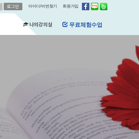
아이디/비번찾기
회원가입
나의강의실
무료체험수업
(FAQ)
&A)
수강현황
레벨평가확인
수업연기
자유예약
비스
영어첨삭
학습자료실
쿠폰관리
결제내역