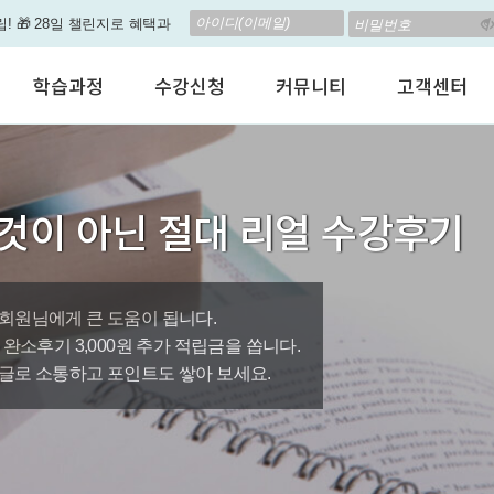
립! 🎁 28일 챌린지로 혜택과
고 계신가요? 35만원인데,
학습과정
수강신청
커뮤니티
고객센터
 결석 없는 수업을 진행하
어린이 영어회화
수강료안내
수강후기
공지사항
춤형 뉴스로 놀랍게 개편 되
성인영어회화
정규수강신청
자유톡톡
자주하는질문
비즈니스영어
자율수강신청
어떻게말하죠?
수강상담(Q
지원이'가 회원님의 개인비서
것이 아닌 절대 리얼 수강후기
인터뷰영어
AI 수강신청
AI뉴스룸
멤버쉽 안내
뿐인 나의 첫 영문 저서 무료,
시험영어
그룹수업신청
꿀잼영어
원격지원서
영자신문
AI 토익스피킹
웹진스토리
수업교재안내
대박이벤트
회원님에게 큰 도움이 됩니다.
0원, 완소후기 3,000원 추가 적립금을 쏩니다.
퀘스트랭킹 🏆
글로 소통하고 포인트도 쌓아 보세요.