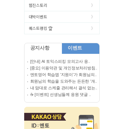
웹진스토리
대박이벤트
퀘스트랭킹 🏆
공지사항
이벤트
[안내] AI 토익스피킹 모의고사 응..
[중요] 이용약관 및 개인정보처리방침..
엔토영어 학습앱 '지원이'가 회원님의..
회원님의 학습을 도와주는 든든한 '개..
내 맘대로 스케줄 관리해서 결석 없는..
☕ [이벤트] 선생님들께 응원 댓글 ..