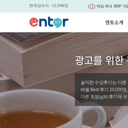
현재접속자 : 12,848명
매일 최대 300P 적
실력을 동시에 잡으세요
평생교육바우처, 알
엔토소개
놓치면....
원터치 스케줄관리로
세요
서비스안내
영자신문이 개인 맞
학습도우미 G1
학습방법
었습니다.
강사소개
엔토영어 학습앱 '
광고를 위한 
회사소개
로 다시 태어났습니다.
🎉 세상에 단 하나
'Story Me' 오픈이벤트
솔직한 수강후기는 다른 
바로가기
매월 Best 후기 10,00
다른 회원님의 후기에 댓