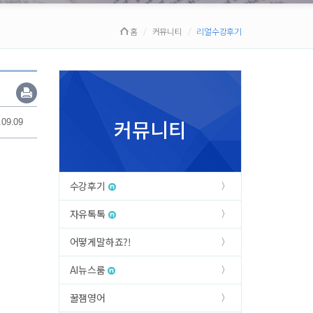
홈
커뮤니티
리얼수강후기
커뮤니티
.09.09
수강후기
자유톡톡
어떻게말하죠?!
AI뉴스룸
꿀잼영어