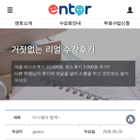
엔토소개
수강료안내
무료수업신청
서비스안내
어린이 
학습도우미 G1
학습방법
성인영
거짓없는 리얼 수강후기
강사소개
비즈니
회사소개
인터뷰
시험영
매월 베스트후기 10,000원, 완소후기 3,000원 추가!!
영자신
다른 회원님의 후기에 댓글을 달아 소통을 하고 포인트도 쌓아
보세요.
수업교
바로가기
타나쌤과 함께~
제목
작성자
genius
작성일
2026.06.29