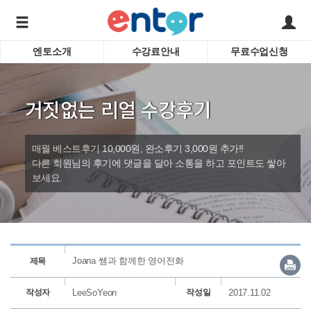
엔토소개
수강료안내
무료수업신청
서비스안내
어린이 
학습도우미 G1
학습방법
성인영
거짓없는 리얼 수강후기
강사소개
비즈니
회사소개
인터뷰
시험영
매월 베스트후기 10,000원, 완소후기 3,000원 추가!!
영자신
다른 회원님의 후기에 댓글을 달아 소통을 하고 포인트도 쌓아
보세요.
수업교
바로가기
Joana 쌤과 함께한 영어전화
제목
작성자
LeeSoYeon
작성일
2017.11.02