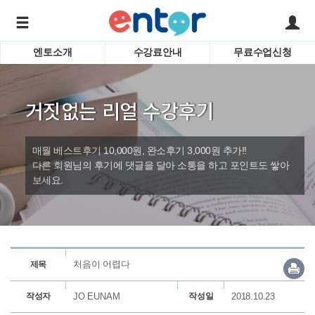
엔토소개
수강료안내
무료수업신청
서비스안내
어린이 
학습도우미 G1
학습방법
성인영
거짓없는 리얼 수강후기
강사소개
비즈니
회사소개
인터뷰
시험영
매월 베스트후기 10,000원, 완소후기 3,000원 추가!!
영자신
다른 회원님의 후기에 댓글을 달아 소통을 하고 포인트도 쌓아
보세요.
수업교
바로가기
처음이 어렵다
제목
작성자
JO EUNAM
작성일
2018.10.23