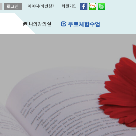
아이디/비번찾기
회원가입
나의강의실
무료체험수업
(FAQ)
&A)
수강현황
레벨평가확인
수업연기
자유예약
비스
영어첨삭
학습자료실
쿠폰관리
결제내역