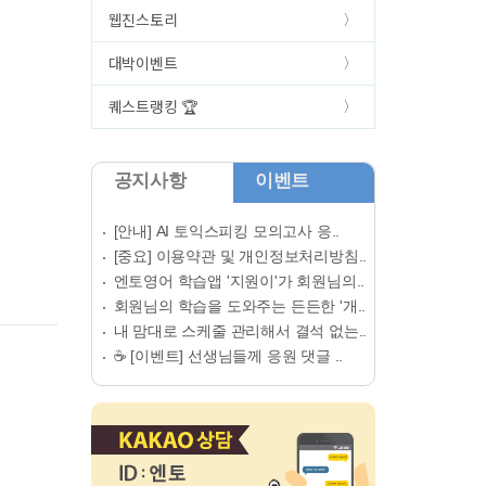
웹진스토리
대박이벤트
퀘스트랭킹 🏆
공지사항
이벤트
[안내] AI 토익스피킹 모의고사 응..
[중요] 이용약관 및 개인정보처리방침..
엔토영어 학습앱 '지원이'가 회원님의..
회원님의 학습을 도와주는 든든한 '개..
내 맘대로 스케줄 관리해서 결석 없는..
☕ [이벤트] 선생님들께 응원 댓글 ..