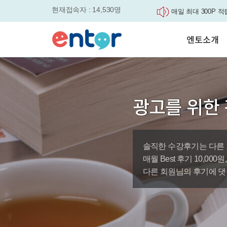
현재접속자 : 14,530명
매일 최대 300P 적
실력을 동시에 잡으세요
평생교육바우처, 알
엔토소개
놓치면....
원터치 스케줄관리로
세요
서비스안내
영자신문이 개인 맞
학습도우미 G1
학습방법
었습니다.
강사소개
엔토영어 학습앱 '
광고를 위한 
회사소개
로 다시 태어났습니다.
🎉 세상에 단 하나
'Story Me' 오픈이벤트
솔직한 수강후기는 다른 
바로가기
매월 Best 후기 10,00
다른 회원님의 후기에 댓