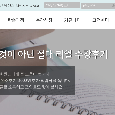
립! 🎁 28일 챌린지로 혜택과
고 계신가요? 35만원인데,
학습과정
수강신청
커뮤니티
고객센터
 결석 없는 수업을 진행하
어린이 영어회화
수강료안내
수강후기
공지사항
춤형 뉴스로 놀랍게 개편 되
성인영어회화
정규수강신청
자유톡톡
자주하는질문
비즈니스영어
자율수강신청
어떻게말하죠?
수강상담(Q
지원이'가 회원님의 개인비서
것이 아닌 절대 리얼 수강후기
인터뷰영어
AI 수강신청
AI뉴스룸
멤버쉽 안내
뿐인 나의 첫 영문 저서 무료,
시험영어
그룹수업신청
꿀잼영어
원격지원서
영자신문
AI 토익스피킹
웹진스토리
수업교재안내
대박이벤트
회원님에게 큰 도움이 됩니다.
0원, 완소후기 3,000원 추가 적립금을 쏩니다.
퀘스트랭킹 🏆
글로 소통하고 포인트도 쌓아 보세요.