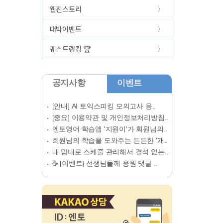
웹진스토리
대박이벤트
퀘스트랭킹 🏆
공지사항
이벤트
[안내] AI 토익스피킹 모의고사 응..
[중요] 이용약관 및 개인정보처리방침..
엔토영어 학습앱 '지원이'가 회원님의..
회원님의 학습을 도와주는 든든한 '개..
내 맘대로 스케줄 관리해서 결석 없는..
☕ [이벤트] 선생님들께 응원 댓글 ..