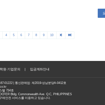
학원·기업문의
|
입금계좌안내
7-01222
| 통신판매업: 제2019-성남분당A-0412호
co.kr
텔 734호
FER Bldg. Commonwealth Ave. Q.C, PHILIPPINES
 구매안전 서비스를 이용하고 있습니다.