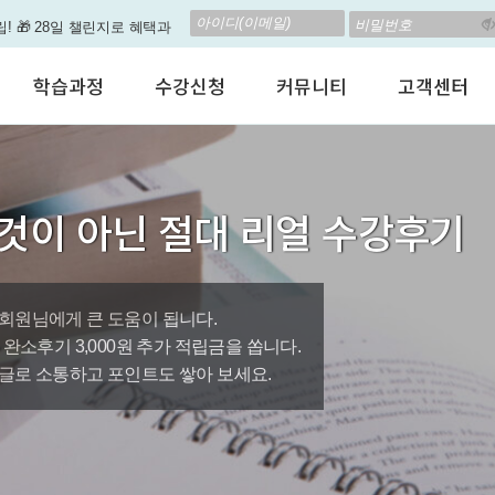
립! 🎁 28일 챌린지로 혜택과
고 계신가요? 35만원인데,
학습과정
수강신청
커뮤니티
고객센터
 결석 없는 수업을 진행하
어린이 영어회화
수강료안내
수강후기
공지사항
춤형 뉴스로 놀랍게 개편 되
성인영어회화
정규수강신청
자유톡톡
자주하는질문
비즈니스영어
자율수강신청
어떻게말하죠?
수강상담(Q
지원이'가 회원님의 개인비서
것이 아닌 절대 리얼 수강후기
인터뷰영어
AI 수강신청
AI뉴스룸
멤버쉽 안내
뿐인 나의 첫 영문 저서 무료,
시험영어
그룹수업신청
꿀잼영어
원격지원서
영자신문
AI 토익스피킹
웹진스토리
수업교재안내
대박이벤트
회원님에게 큰 도움이 됩니다.
0원, 완소후기 3,000원 추가 적립금을 쏩니다.
퀘스트랭킹 🏆
글로 소통하고 포인트도 쌓아 보세요.