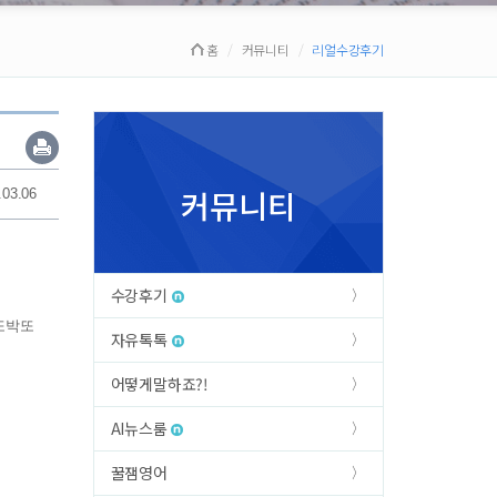
홈
커뮤니티
리얼수강후기
커뮤니티
.03.06
수강후기
또박또
자유톡톡
어떻게말하죠?!
AI뉴스룸
꿀잼영어