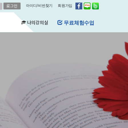
아이디/비번찾기
회원가입
나의강의실
무료체험수업
(FAQ)
&A)
수강현황
레벨평가확인
수업연기
자유예약
비스
영어첨삭
학습자료실
쿠폰관리
결제내역