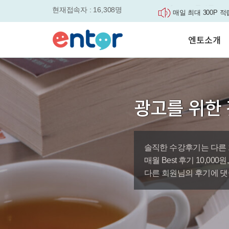
현재접속자 : 16,308명
매일 최대 300P 적
실력을 동시에 잡으세요
평생교육바우처, 알
엔토소개
놓치면....
원터치 스케줄관리로
세요
서비스안내
영자신문이 개인 맞
학습도우미 G1
학습방법
었습니다.
강사소개
엔토영어 학습앱 '
광고를 위한 
회사소개
로 다시 태어났습니다.
🎉 세상에 단 하나
'Story Me' 오픈이벤트
솔직한 수강후기는 다른 
바로가기
매월 Best 후기 10,00
다른 회원님의 후기에 댓