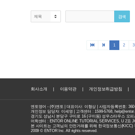
회사소개
|
이용약관
|
개인정보취급방침
|
엔토영어 - (주)엔토 | 대표이사: 이형상 |
사업자등록번호: 360-8
개인정보 담당자: 이세영 | 고객센터 :
1599-5768
,
help@entor.
경기도 성남시 분당구 구미로 16 (구미동) 성우스타우스 오피스
어학센터 : ENTOR ONLINE TUTORIAL SERVICES, U 211 JOC
본 사이트는 고객님의 안전거래를 위해 한국정보통신(KICC)
2009 © ENTOR Inc. All rights reserved.