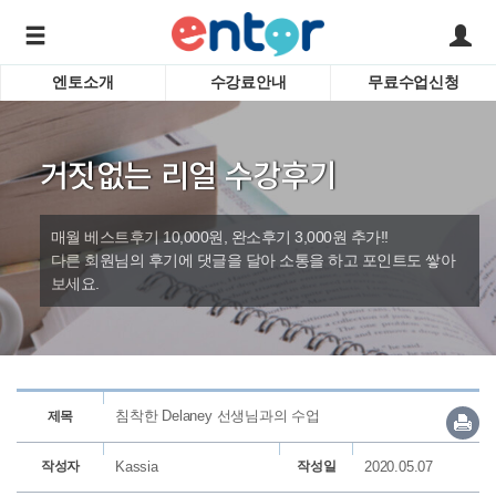
엔토소개
수강료안내
무료수업신청
서비스안내
어린이 
학습도우미 G1
학습방법
성인영
거짓없는 리얼 수강후기
강사소개
비즈니
회사소개
인터뷰
시험영
매월 베스트후기 10,000원, 완소후기 3,000원 추가!!
영자신
다른 회원님의 후기에 댓글을 달아 소통을 하고 포인트도 쌓아
보세요.
수업교
바로가기
침착한 Delaney 선생님과의 수업
제목
작성자
Kassia
작성일
2020.05.07