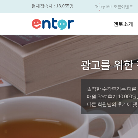
현재접속자 : 13,055명
매일 최대 300P 적
실력을 동시에 잡으세요
평생교육바우처, 알
엔토소개
놓치면....
원터치 스케줄관리로
세요
서비스안내
영자신문이 개인 맞
학습도우미 G1
학습방법
었습니다.
강사소개
엔토영어 학습앱 '
광고를 위한 
회사소개
로 다시 태어났습니다.
🎉 세상에 단 하나
'Story Me' 오픈이벤트
솔직한 수강후기는 다른 
바로가기
매월 Best 후기 10,00
다른 회원님의 후기에 댓