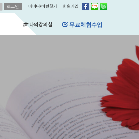
아이디/비번찾기
회원가입
나의강의실
무료체험수업
(FAQ)
&A)
수강현황
레벨평가확인
수업연기
자유예약
비스
영어첨삭
학습자료실
쿠폰관리
결제내역