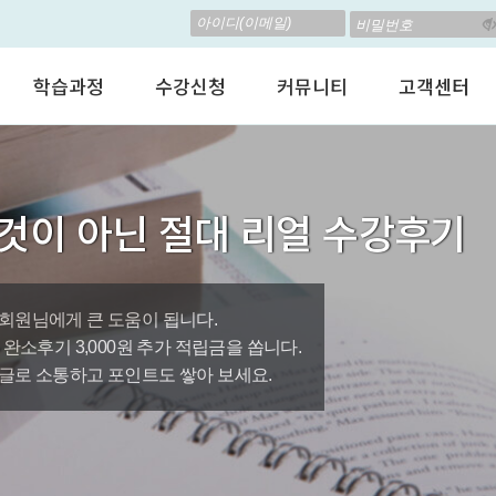
립! 🎁 28일 챌린지로 혜택과
고 계신가요? 35만원인데,
학습과정
수강신청
커뮤니티
고객센터
 결석 없는 수업을 진행하
어린이 영어회화
수강료안내
수강후기
공지사항
춤형 뉴스로 놀랍게 개편 되
성인영어회화
정규수강신청
자유톡톡
자주하는질문
비즈니스영어
자율수강신청
어떻게말하죠?
수강상담(Q
지원이'가 회원님의 개인비서
것이 아닌 절대 리얼 수강후기
인터뷰영어
AI 수강신청
AI뉴스룸
멤버쉽 안내
뿐인 나의 첫 영문 저서 무료,
시험영어
그룹수업신청
꿀잼영어
원격지원서
영자신문
AI 토익스피킹
웹진스토리
수업교재안내
대박이벤트
회원님에게 큰 도움이 됩니다.
0원, 완소후기 3,000원 추가 적립금을 쏩니다.
퀘스트랭킹 🏆
글로 소통하고 포인트도 쌓아 보세요.