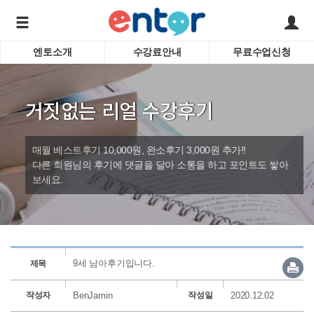
엔토소개
수강료안내
무료수업신청
서비스안내
어린이 
학습도우미 G1
학습방법
성인영
거짓없는 리얼 수강후기
강사소개
비즈니
회사소개
인터뷰
시험영
매월 베스트후기 10,000원, 완소후기 3,000원 추가!!
영자신
다른 회원님의 후기에 댓글을 달아 소통을 하고 포인트도 쌓아
보세요.
수업교
바로가기
9세 남아후기입니다.
제목
작성자
BenJamin
작성일
2020.12.02