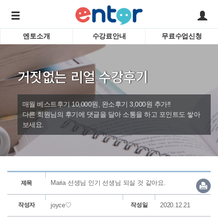
엔토소개
수강료안내
무료수업신청
서비스안내
어린이 
학습도우미 G1
학습방법
성인영
거짓없는 리얼 수강후기
강사소개
비즈니
회사소개
인터뷰
시험영
매월 베스트후기 10,000원, 완소후기 3,000원 추가!!
영자신
다른 회원님의 후기에 댓글을 달아 소통을 하고 포인트도 쌓아
보세요.
수업교
바로가기
Maria 선생님 인기 선생님 되실 것 같아요.
제목
작성자
joyce♡
작성일
2020.12.21