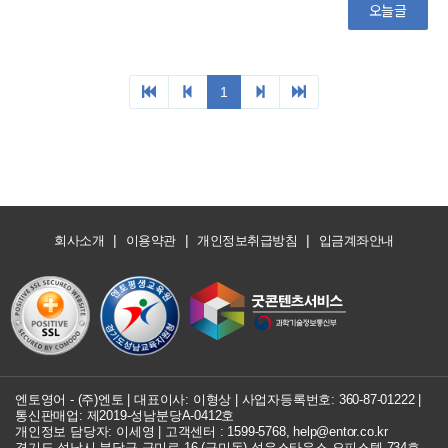
|
|
|
회사소개
이용약관
개인정보취급방침
입금계좌안내
엔토영어 - (주)엔토 | 대표이사: 이형상 |
사업자등록번호: 360-87-01222
|
통신판매업: 제2019-성남분당A-0412호
개인정보 담당자: 이세영 | 고객센터 :
1599-5768
,
help@entor.co.kr
경기도 성남시 분당구 구미로 16 (구미동) 성우스타우스 오피스텔 734호