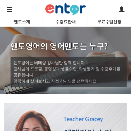
엔토소개
수강료안내
무료수업신청
서비스안내
어린이 
학습도우미 G1
학습방법
성인영
엔토영어의 영어멘토는 누구?
강사소개
비즈니
회사소개
인터뷰
시험영
엔토영어는 베테랑 강사님만 함께 합니다.
영자신
강사님의 프로필, 동영상과 샘플수업, 학생평가 및 수강후기를
공유합니다.
수업교
바로가기
꼼꼼하게 살펴보시고 직접 강사님을 선택하세요