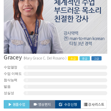
Gracey
(Mary Grace C. Del Rosario )
초급
중급
고급
수업열정
0
수업 이해도
0
첨삭능력
0
발음
0
성실성
0
샘플수업
영상편지
수강신청
강사리스트