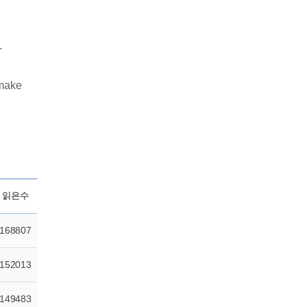
.
 make