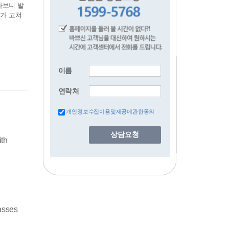
다보니 발
류가 고쳐
이름
연락처
개인정보수집이용및제공에관한동의
상담요청
ith
asses