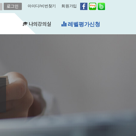
아이디/비번찾기
회원가입
나의강의실
무료체험수업
(FAQ)
&A)
수강현황
레벨평가확인
수업연기
자유예약
비스
영어첨삭
학습자료실
쿠폰관리
결제내역