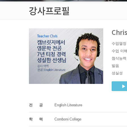
강사프로필
Chri
수업열정
수업 이
첨삭능력
발음
성실성
전 공
English Literature
학 력
Comboni College