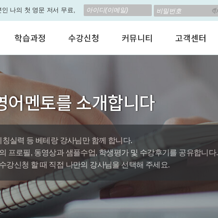
립! 🎁 28일 챌린지로 혜택과
고 계신가요? 35만원인데,
학습과정
수강신청
커뮤니티
고객센터
 결석 없는 수업을 진행하
어린이 영어회화
수강료안내
수강후기
공지사항
춤형 뉴스로 놀랍게 개편 되
성인영어회화
정규수강신청
자유톡톡
자주하는질문
비즈니스영어
자율수강신청
어떻게말하죠?
수강상담(Q
지원이'가 회원님의 개인비서
영어멘토를 소개합니다
인터뷰영어
AI 수강신청
AI뉴스룸
멤버쉽 안내
나의 첫 영문 저서 무료,
시험영어
그룹수업신청
꿀잼영어
원격지원서
영자신문
AI 토익스피킹
웹진스토리
수업교재안내
대박이벤트
티칭실력 등 베테랑 강사님만 함께 합니다.
의 프로필, 동영상과 샘플수업, 학생평가 및 수강후기를 공유합니다.
퀘스트랭킹 🏆
수강신청 할 때 직접 나만의 강사님을 선택해 주세요.