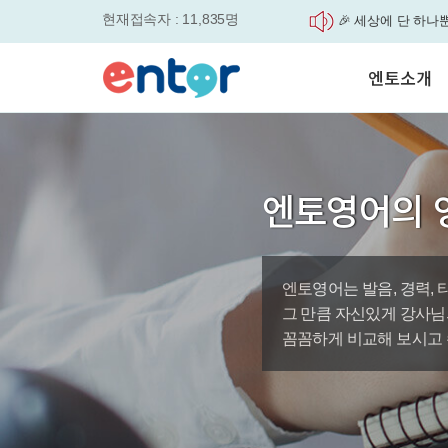
현재접속자 : 11,835명
매일 최대 300P 적
실력을 동시에 잡으세요
평생교육바우처, 알
엔토소개
놓치면....
원터치 스케줄관리로
세요
서비스안내
영자신문이 개인 맞
학습도우미 G1
학습방법
었습니다.
강사소개
엔토영어 학습앱 '
엔토영어의 
회사소개
로 다시 태어났습니다.
🎉 세상에 단 하나뿐인 
'Story Me' 오픈이벤트
엔토영어는 발음, 경력, 
바로가기
그 만큼 자신있게 강사님
꼼꼼하게 비교해 보시고 