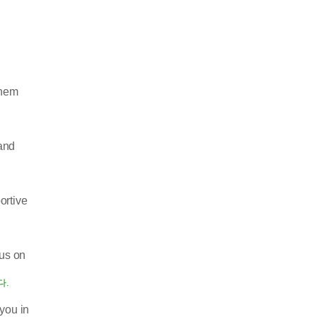
them
pand
ortive
cus on
다.
you in