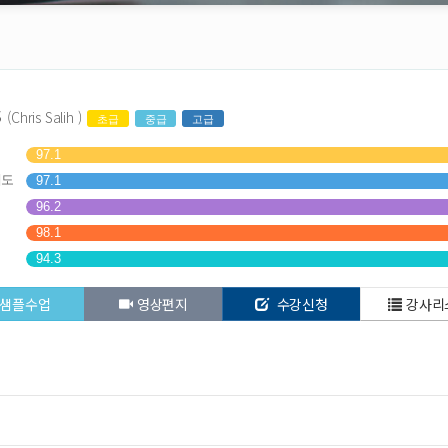
s
(Chris Salih )
초급
중급
고급
97.1
해도
97.1
96.2
98.1
94.3
샘플수업
영상편지
수강신청
강사리