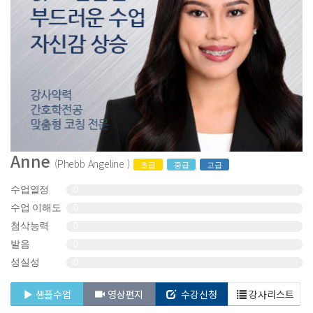
Anne
(Phebb Angeline )
초급
중급
고급
수업열정
0
수업 이해도
0
첨삭능력
0
발음
0
성실성
0
샘플수업
영상편지
수강신청
강사리스트