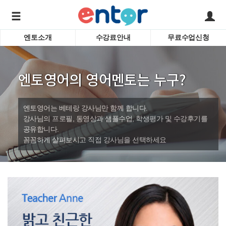
엔토소개
수강료안내
무료수업신청
서비스안내
어린이 
학습도우미 G1
학습방법
성인영
엔토영어의 영어멘토는 누구?
강사소개
비즈니
회사소개
인터뷰
시험영
엔토영어는 베테랑 강사님만 함께 합니다.
영자신
강사님의 프로필, 동영상과 샘플수업, 학생평가 및 수강후기를
공유합니다.
수업교
바로가기
꼼꼼하게 살펴보시고 직접 강사님을 선택하세요