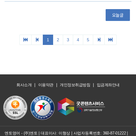
|
|
|
회사소개
이용약관
개인정보취급방침
입금계좌안내
엔토영어 - (주)엔토 | 대표이사: 이형상 |
사업자등록번호: 360-87-01222
|