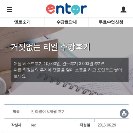
엔토소개
수강료안내
무료수업신청
서비스안내
어린이 
학습도우미 G1
학습방법
성인영
거짓없는 리얼 수강후기
강사소개
비즈니
회사소개
인터뷰
시험영
매월 베스트후기 10,000원, 완소후기 3,000원 추가!!
영자신
다른 회원님의 후기에 댓글을 달아 소통을 하고 포인트도 쌓아
보세요.
수업교
바로가기
전화영어 6개월 후기
제목
작성자
red
작성일
2016.06.29